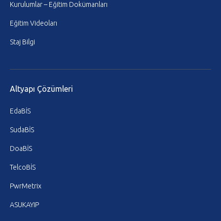
Kurulumlar – Eğitim Dokümanları
Eğitim Videoları
Staj Bilgi
Altyapı Çözümleri
EdaBİS
SudaBİS
DoaBİS
TelcoBİS
PwrMetrix
ASUKAYIP