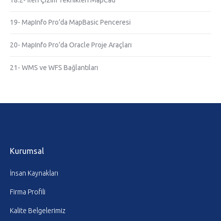
19- MapInfo Pro’da MapBasic Penceresi
20- MapInfo Pro’da Oracle Proje Araçları
21- WMS ve WFS Bağlantıları
Kurumsal
İnsan Kaynakları
Firma Profili
Kalite Belgelerimiz