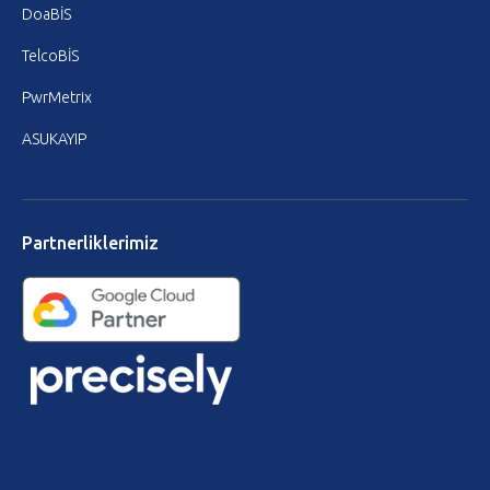
DoaBİS
TelcoBİS
PwrMetrix
ASUKAYIP
Partnerliklerimiz