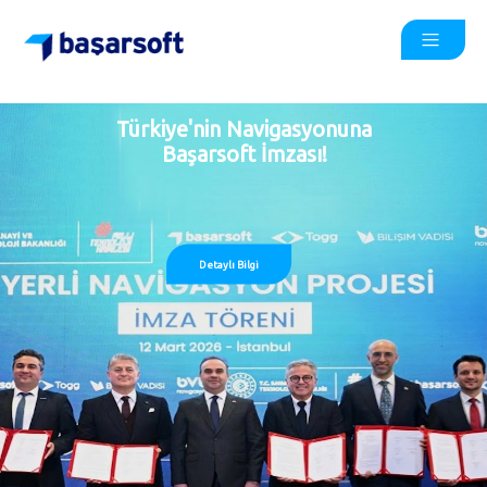
Türkiye'nin Navigasyonuna
Başarsoft İmzası!
Detaylı Bilgi