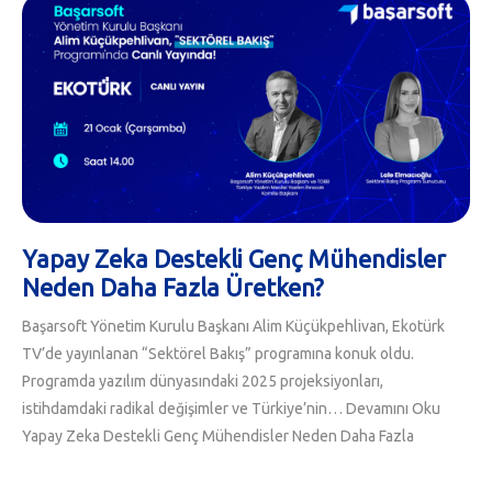
Yapay Zeka Destekli Genç Mühendisler
Neden Daha Fazla Üretken?
Başarsoft Yönetim Kurulu Başkanı Alim Küçükpehlivan, Ekotürk
TV’de yayınlanan “Sektörel Bakış” programına konuk oldu.
Programda yazılım dünyasındaki 2025 projeksiyonları,
istihdamdaki radikal değişimler ve Türkiye’nin…
Devamını Oku
Yapay Zeka Destekli Genç Mühendisler Neden Daha Fazla
Üretken?