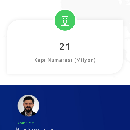
21
TÜRK TELEKOM
Kapı Numarası (Milyon)
Cengiz SEVİM
İstanbul Bina Yönetimi Uzmanı