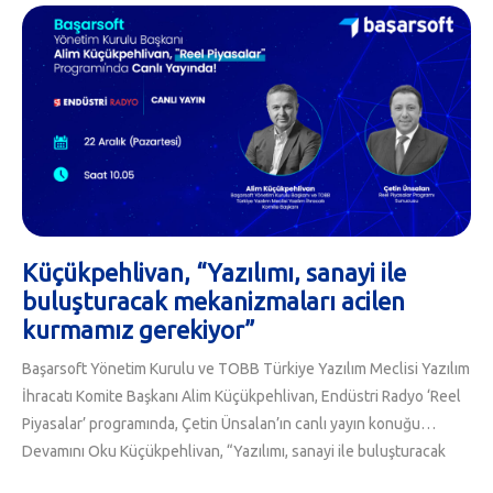
Devamını Oku
Küçükpehlivan, “Yazılımı, sanayi ile
buluşturacak mekanizmaları acilen
kurmamız gerekiyor”
Başarsoft Yönetim Kurulu ve TOBB Türkiye Yazılım Meclisi Yazılım
İhracatı Komite Başkanı Alim Küçükpehlivan, Endüstri Radyo ‘Reel
Piyasalar’ programında, Çetin Ünsalan’ın canlı yayın konuğu…
Devamını Oku
Küçükpehlivan, “Yazılımı, sanayi ile buluşturacak
mekanizmaları acilen kurmamız gerekiyor”