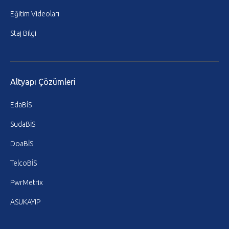
Eğitim Videoları
Staj Bilgi
Altyapı Çözümleri
EdaBİS
SudaBİS
DoaBİS
TelcoBİS
PwrMetrix
ASUKAYIP