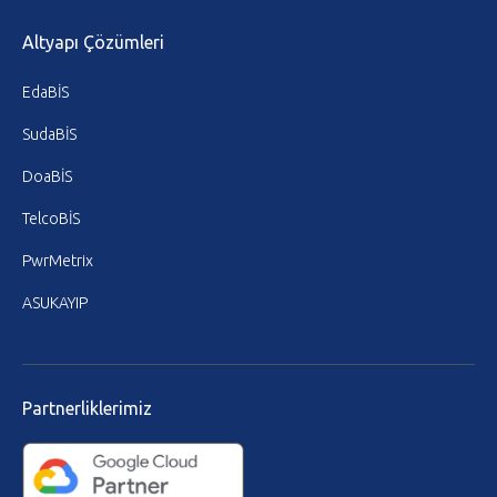
Altyapı Çözümleri
EdaBİS
SudaBİS
DoaBİS
TelcoBİS
PwrMetrix
ASUKAYIP
Partnerliklerimiz