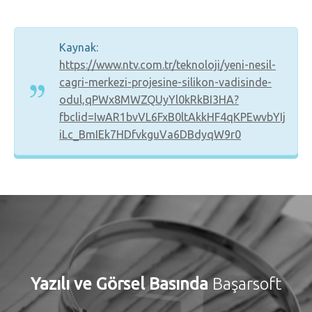
Kaynak:
https://www.ntv.com.tr/teknoloji/yeni-nesil-
cagri-merkezi-projesine-silikon-vadisinde-
odul,qPWx8MWZQUyYl0kRkBI3HA?
fbclid=IwAR1bvVL6FxB0ltAkkHF4qKPEwvbYIj
iLc_BmIEk7HDfvkguVa6DBdyqW9r0
Yazılı ve Görsel Basında
Başarsoft