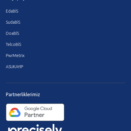
EdaBİS
SudaBİS
DoaBİS
TelcoBİS
PwrMetrix
ASUKAYIP
Partnerliklerimiz