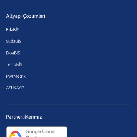
Altyapı Çözümleri
EdaBİS
SudaBİS
DoaBİS
TelcoBİS
PwrMetrix
ASUKAYIP
Partnerliklerimiz