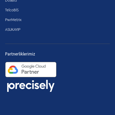
DoaBİS
TelcoBİS
PwrMetrix
ASUKAYIP
Partnerliklerimiz