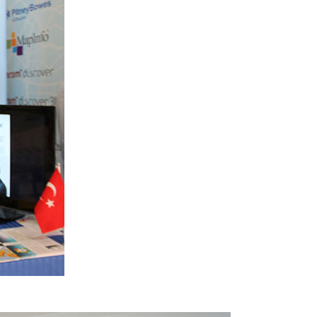
Yeni Nesil 112 Tek Çağrı Merkezi Projesi