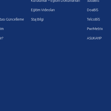
Kurulumlar – Eğitim Dokümanları
SudaBİS
Eğitim Videoları
DoaBİS
tası Güncelleme
Staj Bilgi
TelcoBİS
rim
PwrMetrix
r?
ASUKAYIP