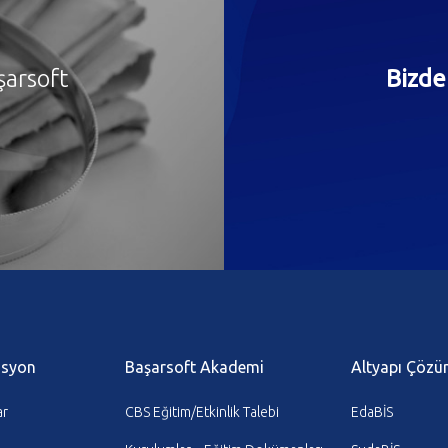
şarsoft
Bizde
asyon
Başarsoft Akademi
Altyapı Çözü
ar
CBS Eğitim/Etkinlik Talebi
EdaBİS