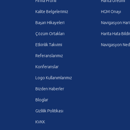
Firma Profili
Harita Üretimi
Kalite Belgelerimiz
HGM Onayı
Başarı Hikayeleri
Navigasyon Hari
Çözüm Ortakları
Harita Hata Bildi
Etkinlik Takvimi
Navigasyon Nedi
Referanslarımız
Konferanslar
Logo Kullanımlarımız
Bizden Haberler
Bloglar
Gizlilik Politikası
KVKK