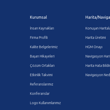
Kurumsal
Harita/Navig
İnsan Kaynakları
Konuşan Harital
Firma Profili
Harita Üretimi
Kalite Belgelerimiz
HGM Onayı
Başarı Hikayeleri
Navigasyon Hari
Çözüm Ortakları
Harita Hata Bildi
Etkinlik Takvimi
Navigasyon Nedi
Referanslarımız
Konferanslar
Logo Kullanımlarımız